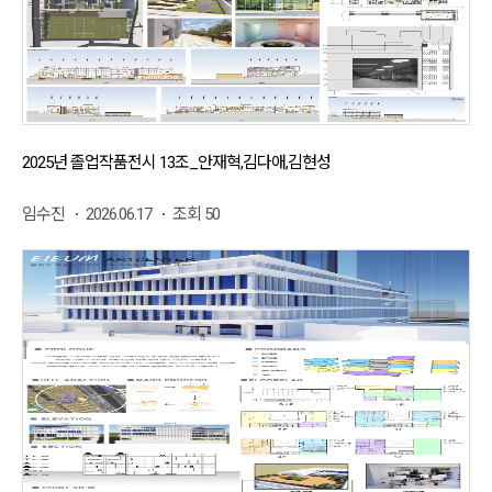
2025년 졸업작품전시 13조_안재혁,김다애,김현성
임수진
2026.06.17
조회 50