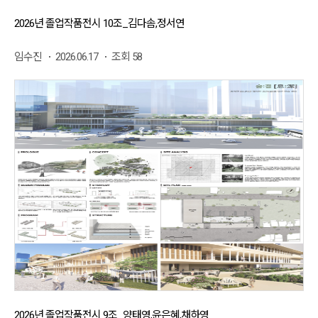
2026년 졸업작품전시 10조_김다솜,정서연
임수진
2026.06.17
조회 58
2026년 졸업작품전시 9조_양태영,윤은혜,채하영