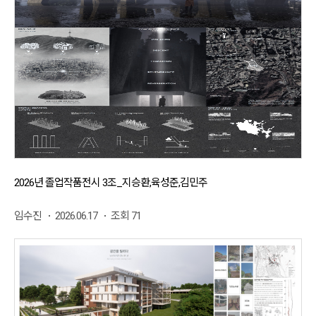
2026년 졸업작품전시 3조_지승환,육성준,김민주
임수진
2026.06.17
조회 71