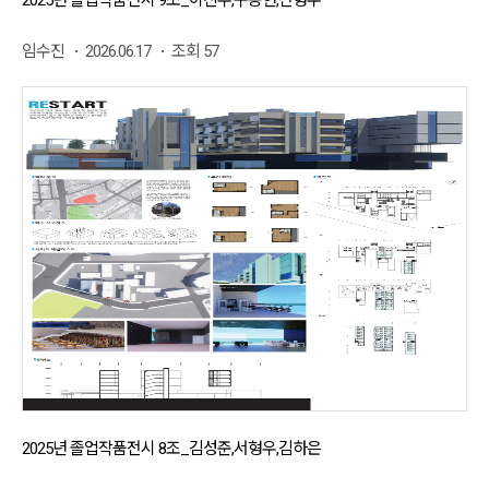
2025년 졸업작품전시 9조_이진우,구동현,전형우
임수진
2026.06.17
조회 57
2025년 졸업작품전시 8조_김성준,서형우,김하은