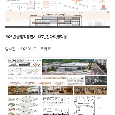
2026년 졸업작품전시 13조_전다희,정택균
임수진
2026.06.17
조회 56