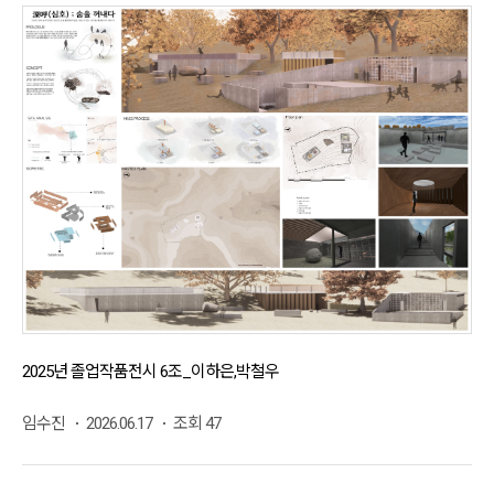
2025년 졸업작품전시 6조_이하은,박철우
임수진
2026.06.17
조회 47