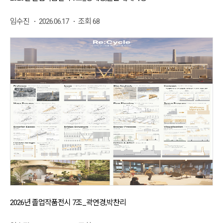
임수진
2026.06.17
조회 68
2026년 졸업작품전시 7조_곽연경,박찬리