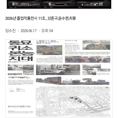
2026년 졸업작품전시 11조_강준구,윤수한,최황
임수진
2026.06.17
조회 54