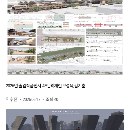
2026년 졸업작품전시 4조_곽재헌,오성욱,김기훈
임수진
2026.06.17
조회 40