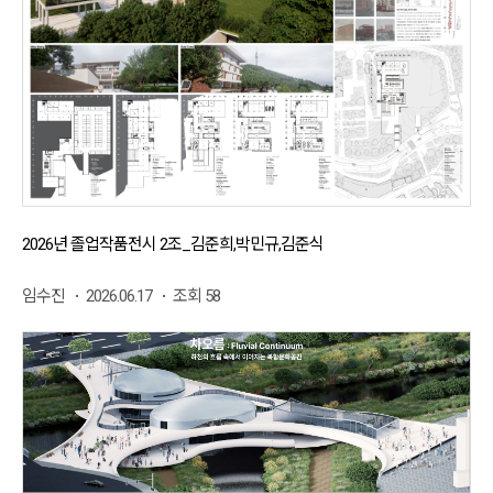
2026년 졸업작품전시 2조_김준희,박민규,김준식
임수진
2026.06.17
조회 58