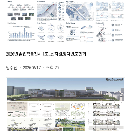
2026년 졸업작품전시 1조_신지원,정다빈,조현희
임수진
2026.06.17
조회 70