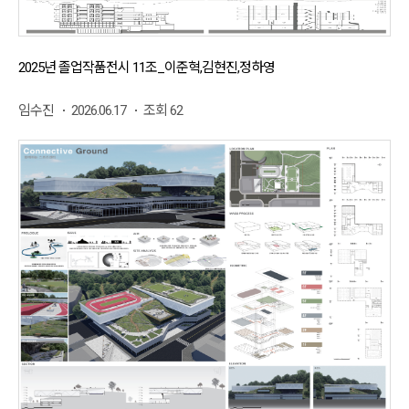
2025년 졸업작품전시 11조_이준혁,김현진,정하영
임수진
2026.06.17
조회 62