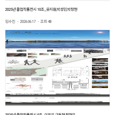
2025년 졸업작품전시 10조_유지원,박성민,박창현
임수진
2026.06.17
조회 48