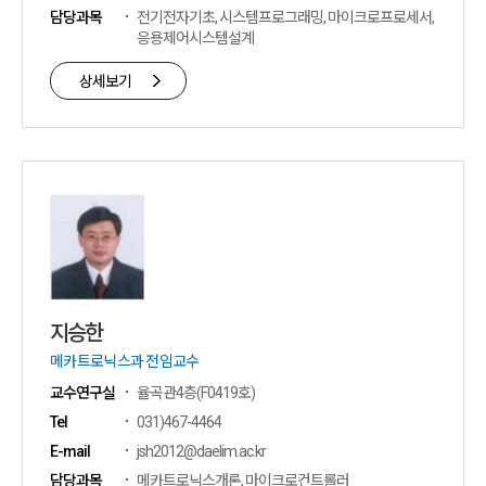
담당과목
전기전자기초, 시스템프로그래밍, 마이크로프로세서,
응용제어시스템설계
상세보기
지승한
메카트로닉스과 전임교수
교수연구실
율곡관4층(F0419호)
Tel
031)467-4464
E-mail
jsh2012@daelim.ac.kr
담당과목
메카트로닉스개론, 마이크로컨트롤러