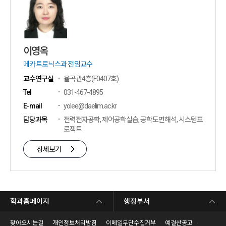
이영옥
메카트로닉스과 전임교수
교수연구실
율곡관4층(F0407호)
Tel
031-467-4895
E-mail
yolee@daelim.ac.kr
담당과목
전력전자공학, 제어공학실습, 공학도면해석, 시스템프
로젝트
상세보기
학과홈페이지
행정부서
찾아오시는길
개인정보처리방침
이메일무단수집거부
예결산공고