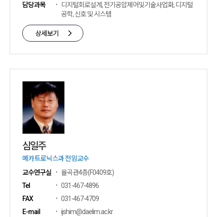
담당과목
디지털회로설계, 전기공압제어및기술사업화, 디지털
공학, 신호 및 시스템
상세보기
심일주
메카트로닉스과 전임교수
교수연구실
율곡관4층(F0409호)
Tel
031-467-4896
FAX
031-467-4709
E-mail
ijshim@daelim.ac.kr